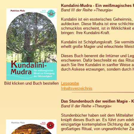
Kundalini-Mudra - Ein weißmagisches R
Band III der Reihe »Theurgia«
Kundalini ist ein esoterisches Geheimnis,
aufdecken. Diese Mudra ist eine schlicht
schmucklos erscheint, ist in Wirklichkeit 
bringen: Ihre Kundalini-Kraft.
Kundalini ist Schöpfungskraft. Sie vermitt
erhellt große Magier und erleuchtete Meis
Dieses Buch benennt die Irrtümer und Lege
erschweren. Dafür beschreibt es das Ritua
auch Sie Ihre Kundalini in sanfter Weise 
durch Askese erzwungen, sondern durch H
Bild klicken und Buch bestellen
Leseprobe
Inhaltsverzeichnis
Das Stund
enbuch der weißen Magie - K
Band II der Reihe »Theurgia«
Stundenbücher haben seit dem Mittelalter 
knüpft dieses Buch an. Es führt zum edel
einzigartige kontemplative Dichtung dar, 
großartiges Ritual, von ungewöhnlicher Za