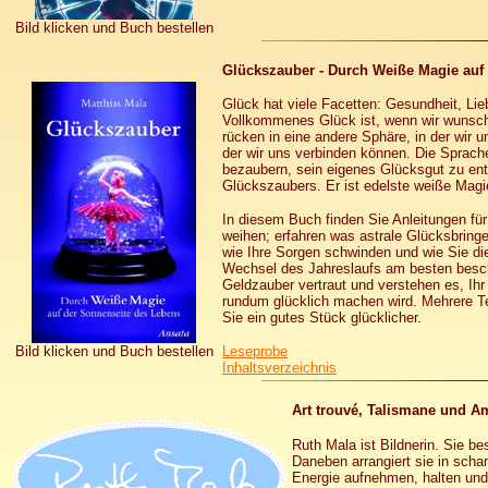
Bild klicken und Buch bestellen
Glückszauber - Durch Weiße Magie auf
Glück hat viele Facetten: Gesundheit, Li
Vollkommenes Glück ist, wenn wir wunschlo
rücken in eine andere Sphäre, in der wir u
der wir uns verbinden können. Die Sprache
bezaubern, sein eigenes Glücksgut zu ent
Glückszaubers. Er ist edelste weiße Magi
In diesem Buch finden Sie Anleitungen für
weihen; erfahren was astrale Glücksbringe
wie Ihre Sorgen schwinden und wie Sie di
Wechsel des Jahreslaufs am besten besc
Geldzauber vertraut und verstehen es, Ihr
rundum glücklich machen wird. Mehrere Te
Sie ein gutes Stück glücklicher.
Bild klicken und Buch bestellen
Leseprobe
Inhaltsverzeichnis
Art trouvé, Talismane und A
Ruth Mala ist Bildnerin. Sie be
Daneben arrangiert sie in sch
Energie aufnehmen, halten und w