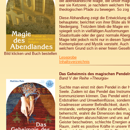
die abendländische Magie, die unser magis
war sie Ketzerei, je nachdem welchem Herr
theologischen Pfade zu bewegen. So zog sie
Diese Abhandlung zeigt die Entwicklung d
behauptete; berichtet von ihrer Blüte als 
Niedergang. Trotzdem blieb die Magie ein
spiegelt sich in vielfältigen Ausformung
Staatsrituale oder der ganz normale Aberg
Magie lebt jedoch nicht nur in diesen Spie
Kontemplation und Mystik versteht. Auch h
welchem Grund sich in einer freien Gesell
Bild klicken und Buch bestellen
Leseprobe
Inhaltsverzeichnis
Das Geheimnis des magischen Pendeln
Band V der Reihe »Theurgia«
Suchte man einst mit dem Pendel in der 
Seele. Zudem ist das Pendel das Instrume
kommunizieren können. Das Pendel wird s
Erdstrahlen und Umwelteinflüsse, sondern
Gradmesser unserer Befindlichkeit, durch 
imstande, verborgene Kräfte zu erhellen,
beherrscht, erahnt die Dimension des magi
Entwicklungen abzuschätzen und uns auf s
Geister beschwören, schlechte Energien 
Raum, zieht es positive Kräfte in unsere 