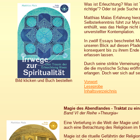
Was ist Erleuchtung? Was ist 
richtige“? Oder ist jede Suche
Matthias Malas Erfahrung hierzu
Selbsterkenntnis führt zur Mys
enthüllt, was das Heilige nicht
unverstellter Kontemplation.
In zwölf Essays beschreitet Ma
unseren Blick auf diesen Pfad
konsequent bis zu ihrem Ende 
erfassen lassen.
Durch seine strikte Verneinung
die die mystische Schau eröffn
erlangen. Doch wer sich auf se
Bild klicken und Buch bestellen
Vorwort
Leseprobe
Inhaltsverzeichnis
Magie des Abendlandes - Traktat zu ein
Band VI der Reihe
»Theurgia«
Eine Vertiefung in die Welt der Magie un
auch eine Betrachtung des Religiösen im
Magie ist die rituelle Gefährtin der Religio