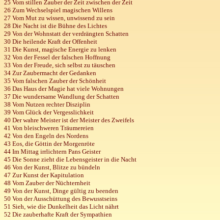
25 Vom stillen Zauber der Zeit zwischen der Zeit
26 Zum Wechselspiel magischen Willens
27 Vom Mut zu wissen, unwissend zu sein
28 Die Nacht ist die Bühne des Lichtes
29 Von der Wohnstatt der verdrängten Schatten
30 Die heilende Kraft der Offenheit
31 Die Kunst, magische Energie zu lenken
32 Von der Fessel der falschen Hoffnung
33 Von der Freude, sich selbst zu täuschen
34 Zur Zaubermacht der Gedanken
35 Vom falschen Zauber der Schönheit
36 Das Haus der Magie hat viele Wohnungen
37 Die wundersame Wandlung der Schatten
38 Vom Nutzen rechter Disziplin
39 Vom Glück der Vergesslichkeit
40 Der wahre Meister ist der Meister des Zweifels
41 Von bleischweren Träumereien
42 Von den Engeln des Nordens
43
Eos
, die Göttin der Morgenröte
44 Im Mittag irrlichtern Pans Geister
45 Die Sonne zieht die Lebensgeister in die Nacht
46 Von der Kunst, Blitze zu bündeln
47 Zur Kunst der Kapitulation
48 Vom Zauber der Nüchternheit
49 Von der Kunst, Dinge gültig zu beenden
50 Von der Ausschüttung des Bewusstseins
51 Sieh, wie die Dunkelheit das Licht nährt
52 Die zauberhafte Kraft der Sympathien