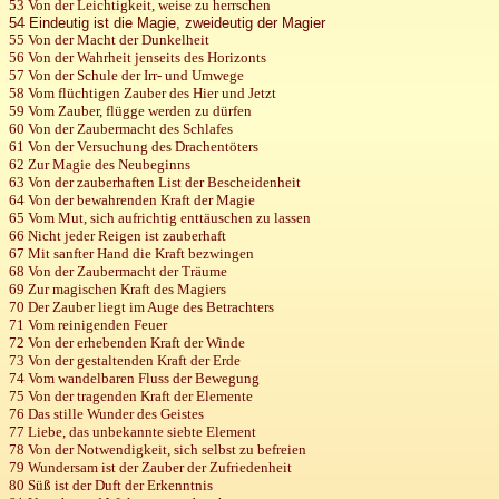
53 Von der Leichtigkeit, weise zu herrschen
54 Eindeutig ist die Magie, zweideutig der Magier
55 Von der Macht der Dunkelheit
56 Von der Wahrheit jenseits des Horizonts
57 Von der Schule der Irr- und Umwege
58 Vom flüchtigen Zauber des Hier und Jetzt
59 Vom Zauber, flügge werden zu dürfen
60 Von der Zaubermacht des Schlafes
61 Von der Versuchung des Drachentöters
62 Zur Magie des Neubeginns
63 Von der zauberhaften List der Bescheidenheit
64 Von der bewahrenden Kraft der Magie
65 Vom Mut, sich aufrichtig enttäuschen zu lassen
66 Nicht jeder Reigen ist zauberhaft
67 Mit sanfter Hand die Kraft bezwingen
68 Von der Zaubermacht der Träume
69 Zur magischen Kraft des Magiers
70 Der Zauber liegt im Auge des Betrachters
71 Vom reinigenden Feuer
72 Von der erhebenden Kraft der Winde
73 Von der gestaltenden Kraft der Erde
74 Vom wandelbaren Fluss der Bewegung
75 Von der tragenden Kraft der Elemente
76 Das stille Wunder des Geistes
77 Liebe, das unbekannte siebte Element
78 Von der Notwendigkeit, sich selbst zu befreien
79 Wundersam ist der Zauber der Zufriedenheit
80
Süß ist
der Duft der Erkenntnis