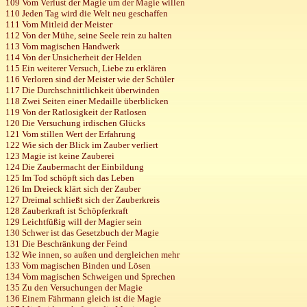
109 Vom Verlust der Magie um der Magie willen
110 Jeden Tag wird die Welt neu geschaffen
111 Vom Mitleid der Meister
112 Von der Mühe, seine Seele rein zu halten
113 Vom magischen Handwerk
114 Von der Unsicherheit der Helden
115 Ein weiterer Versuch, Liebe zu erklären
116 Verloren sind der Meister wie der Schüler
117 Die Durchschnittlichkeit überwinden
118 Zwei Seiten einer Medaille überblicken
119 Von der Ratlosigkeit der Ratlosen
120 Die Versuchung irdischen Glücks
121 Vom stillen Wert der Erfahrung
122 Wie sich der Blick im Zauber verliert
123
Magie ist
keine Zauberei
124 Die Zaubermacht der Einbildung
125 Im Tod schöpft sich das Leben
126 Im Dreieck klärt sich der Zauber
127 Dreimal schließt sich der Zauberkreis
128
Zauberkraft ist
Schöpferkraft
129 Leichtfüßig will der Magier sein
130 Schwer ist das Gesetzbuch der Magie
131 Die Beschränkung der Feind
132 Wie innen, so außen und dergleichen mehr
133 Vom magischen Binden und Lösen
134 Vom magischen Schweigen und Sprechen
135 Zu den Versuchungen der Magie
136 Einem Fährmann gleich ist die Magie