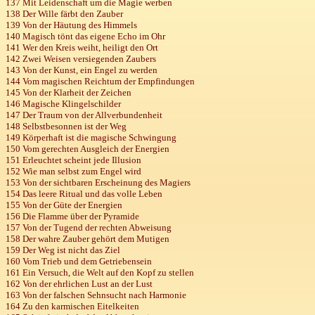
137 Mit Leidenschaft um die Magie werben
138 Der Wille färbt den Zauber
139 Von der Häutung des Himmels
140 Magisch tönt das eigene Echo im Ohr
141 Wer den Kreis weiht, heiligt den Ort
142 Zwei Weisen versiegenden Zaubers
143 Von der Kunst, ein Engel zu werden
144 Vom magischen Reichtum der Empfindungen
145 Von der Klarheit der Zeichen
146 Magische Klingelschilder
147 Der Traum von der Allverbundenheit
148 Selbstbesonnen
ist
der Weg
149 Körperhaft ist die magische Schwingung
150 Vom gerechten Ausgleich der Energien
151 Erleuchtet scheint jede Illusion
152 Wie man selbst zum Engel wird
153 Von der sichtbaren Erscheinung des Magiers
154 Das leere Ritual und das volle Leben
155 Von der Güte der Energien
156 Die Flamme über der Pyramide
157 Von der Tugend der rechten Abweisung
158 Der wahre Zauber gehört dem Mutigen
159 Der Weg ist nicht das Ziel
160 Vom Trieb und dem Getriebensein
161 Ein Versuch, die Welt auf den Kopf zu stellen
162 Von der ehrlichen Lust an der Lust
163 Von der falschen Sehnsucht nach Harmonie
164 Zu den karmischen Eitelkeiten