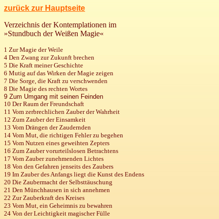
zurück zur Hauptseite
Verzeichnis der Kontemplationen im
»Stundbuch der Weißen Magie«
1 Zur Magie der Weile
4 Den Zwang zur Zukunft brechen
5 Die Kraft meiner Geschichte
6 Mutig auf das Wirken der Magie zeigen
7 Die Sorge, die Kraft zu verschwenden
8 Die Magie des rechten Wortes
9 Zum Umgang mit seinen Feinden
10 Der Raum der Freundschaft
11 Vom zerbrechlichen Zauber der Wahrheit
12 Zum Zauber der Einsamkeit
13 Vom Drängen der Zaudernden
14 Vom Mut, die richtigen Fehler zu begehen
15 Vom Nutzen eines geweihten Zepters
16 Zum Zauber vorurteilslosen Betrachtens
17 Vom Zauber zunehmenden Lichtes
18 Von den Gefahren jenseits des Zaubers
19 Im Zauber des Anfangs liegt die Kunst des Endens
20 Die Zaubermacht der Selbsttäuschung
21 Den Münchhausen in sich annehmen
22 Zur Zauberkraft des Kreises
23 Vom Mut, ein Geheimnis zu bewahren
24 Von der Leichtigkeit magischer Fülle