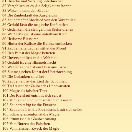
81 Ursache und Wirkung unterbrechen
82 Vergeblich ist es, die Seligkeit zu horten
83 Wissen nimmt den Zauber
84 Die Zauberkraft des Ausgleichs
85
Zauberhafter Abschied
von den Vorurteilen
86 Geduld lässt die magische Kraft reifen
87 Gedanken, die sich gern im Kreise drehen
88 Weiße Magie ist eine unteilbare Kraft
89 Heilsame Blessuren
90 Hinter der Kulisse die Kulisse entdecken
91 Zauberhafte Launen stiftet der Mond
92 Den Palast der Magie betreten
93 Unverständlich ist die Wahrheit
94 Geduld
ist
eine Himmelsmacht
95 Wahrer Zauber ist ein Fluss aus Liebe
96 Zur magischen Kunst der Unterbrechung
97 Die Gedanken sind frei
98 Zauberhaft ist das Lied der Schönheit
99
Tief
reicht der Zauber des Unbewussten
100
Magie
als falscher Trost
101 Der Kreislauf entrinnt sich selbst
102 Vom guten und vom schlechten Zweifel
103 Zauberkräftig ist die Einsicht
104 Zauberhaft ist die Freundschaft mit sich selbst
105 Schier grenzenlos ist die Magie
106 Irrtum ist aller Zauber Anfang
107 Vom Nutzen des Falschen
108 Vom falschen Zweck der Magie